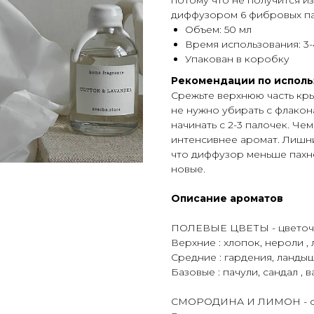
потому что не получится из
диффузором 6 фибровых па
Объем: 50 мл
Время использования: 3-
Упакован в коробку
Рекомендации по испол
Срежьте верхнюю часть кр
не нужно убирать с флакон
начинать с 2-3 палочек. Че
интенсивнее аромат. Лишни
что диффузор меньше пахне
новые.
Описание ароматов
ПОЛЕВЫЕ ЦВЕТЫ - цветочн
Верхние : хлопок, нероли ,
Средние : гардения, ланды
Базовые : пачули, сандал , 
СМОРОДИНА И ЛИМОН - св