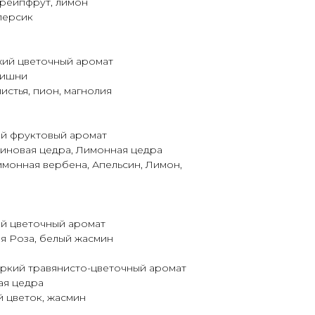
грейпфрут, лимон
персик
ий цветочный аромат
вишни
истья, пион, магнолия
й фруктовый аромат
синовая цедра, Лимонная цедра
имонная вербена, Апельсин, Лимон,
 цветочный аромат
ая Роза, белый жасмин
ркий травянисто-цветочный аромат
ая цедра
й цветок, жасмин