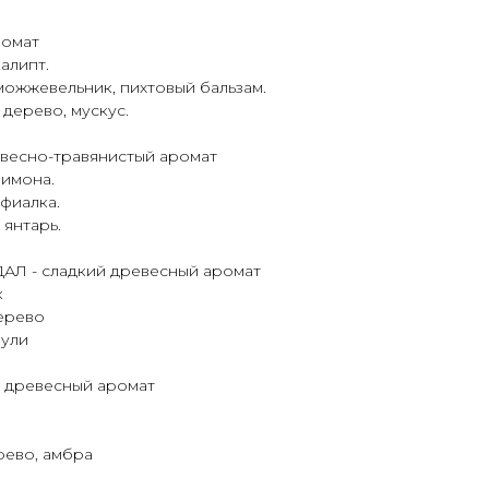
ромат
алипт.
можжевельник, пихтовый бальзам.
 дерево, мускус.
весно-травянистый аромат
лимона.
 фиалка.
 янтарь.
 - сладкий древесный аромат
к
дерево
чули
 древесный аромат
рево, амбра