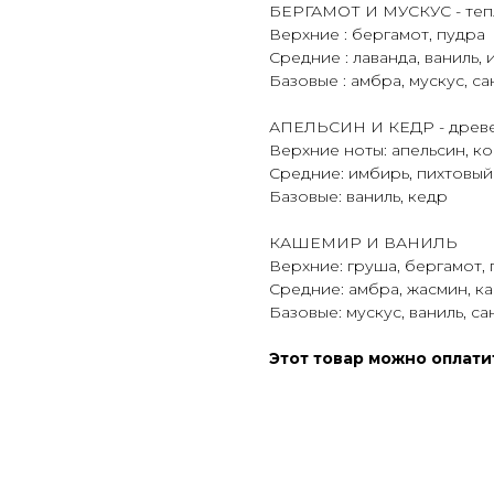
БЕРГАМОТ И МУСКУС - теп
Верхние : бергамот, пудра
Средние : лаванда, ваниль, 
Базовые : амбра, мускус, са
АПЕЛЬСИН И КЕДР - древе
Верхние ноты: апельсин, к
Средние: имбирь, пихтовый
Базовые: ваниль, кедр
КАШЕМИР И ВАНИЛЬ
Верхние: груша, бергамот, 
Cредние: амбра, жасмин, к
Базовые: мускус, ваниль, са
Этот товар можно оплат