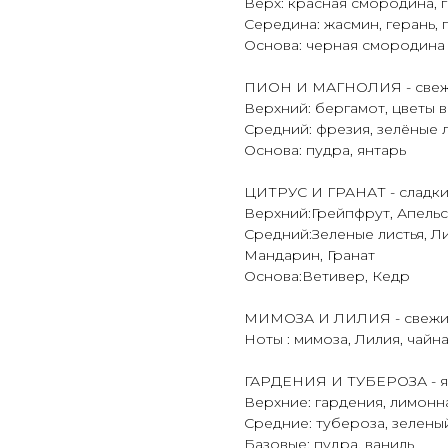
Верх: красная смородина, 
Середина: жасмин, герань, 
Основа: черная смородина
ПИОН И МАГНОЛИЯ - свеж
Верхний: бергамот, цветы 
Средний: фрезия, зелёные л
Основа: пудра, янтарь
ЦИТРУС И ГРАНАТ - сладки
Верхний:Грейпфрут, Апель
Средний:Зеленые листья, Л
Мандарин, Гранат
Основа:Ветивер, Кедр
МИМОЗА И ЛИЛИЯ - свежий
Ноты : мимоза, Лилия, чайн
ГАРДЕНИЯ И ТУБЕРОЗА - я
Верхние: гардения, лимонн
Средние: тубероза, зелены
Базовые: пудра, ваниль