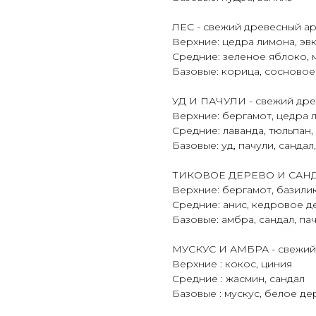
ЛЕС - свежий древесный а
Верхние: цедра лимона, эвк
Средние: зеленое яблоко, 
Базовые: корица, сосновое
УД И ПАЧУЛИ - свежий дре
Верхние: бергамот, цедра 
Средние: лаванда, тюльпан,
Базовые: уд, пачули, сандал,
ТИКОВОЕ ДЕРЕВО И САНДАЛ
Верхние: бергамот, базили
Средние: анис, кедровое 
Базовые: амбра, сандал, па
МУСКУС И АМБРА - свежий
Верхние : кокос, циния
Средние : жасмин, сандал
Базовые : мускус, белое де