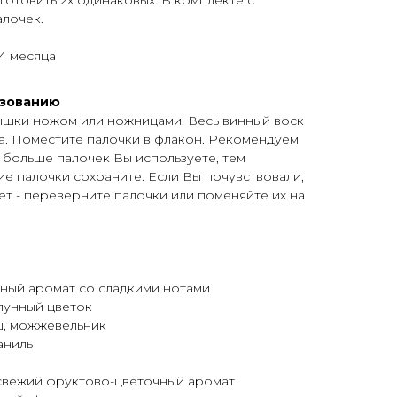
готовить 2х одинаковых. В комплекте с
лочек.
4 месяца
ьзованию
ышки ножом или ножницами. Весь винный воск
а. Поместите палочки в флакон. Рекомендуем
м больше палочек Вы используете, тем
е палочки сохраните. Если Вы почувствовали,
т - переверните палочки или поменяйте их на
ый аромат со сладкими нотами
 лунный цветок
ш, можжевельник
ваниль
ежий фруктово-цветочный аромат