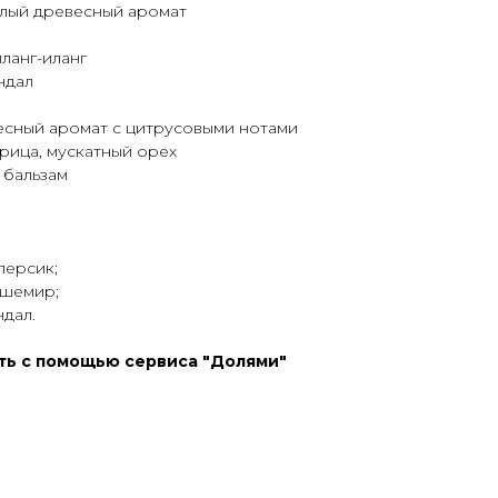
лый древесный аромат
иланг-иланг
ндал
сный аромат с цитрусовыми нотами
орица, мускатный орех
 бальзам
персик;
ашемир;
ндал.
ить с помощью сервиса "Долями"